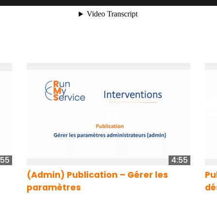
:55
4:55
(Admin) Publication – Gérer les
Pu
paramètres
dé